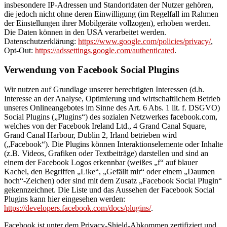
insbesondere IP-Adressen und Standortdaten der Nutzer gehören,
die jedoch nicht ohne deren Einwilligung (im Regelfall im Rahmen
der Einstellungen ihrer Mobilgeräte vollzogen), erhoben werden.
Die Daten können in den USA verarbeitet werden.
Datenschutzerklärung:
https://www.google.com/policies/privacy/
,
Opt-Out:
https://adssettings.google.com/authenticated
.
Verwendung von Facebook Social Plugins
Wir nutzen auf Grundlage unserer berechtigten Interessen (d.h.
Interesse an der Analyse, Optimierung und wirtschaftlichem Betrieb
unseres Onlineangebotes im Sinne des Art. 6 Abs. 1 lit. f. DSGVO)
Social Plugins („Plugins“) des sozialen Netzwerkes facebook.com,
welches von der Facebook Ireland Ltd., 4 Grand Canal Square,
Grand Canal Harbour, Dublin 2, Irland betrieben wird
(„Facebook“). Die Plugins können Interaktionselemente oder Inhalte
(z.B. Videos, Grafiken oder Textbeiträge) darstellen und sind an
einem der Facebook Logos erkennbar (weißes „f“ auf blauer
Kachel, den Begriffen „Like“, „Gefällt mir“ oder einem „Daumen
hoch“-Zeichen) oder sind mit dem Zusatz „Facebook Social Plugin“
gekennzeichnet. Die Liste und das Aussehen der Facebook Social
Plugins kann hier eingesehen werden:
https://developers.facebook.com/docs/plugins/
.
Facebook ist unter dem Privacy-Shield-Abkommen zertifiziert und