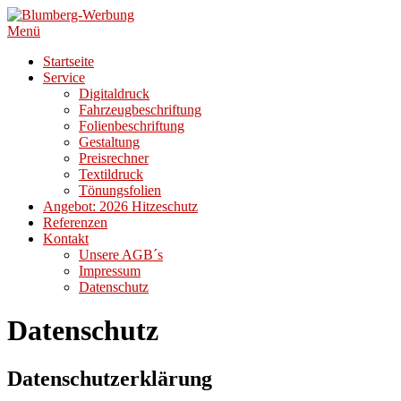
Zum
Inhalt
Menü
springen
Startseite
Service
Digitaldruck
Fahrzeugbeschriftung
Folienbeschriftung
Gestaltung
Preisrechner
Textildruck
Tönungsfolien
Angebot: 2026 Hitzeschutz
Referenzen
Kontakt
Unsere AGB´s
Impressum
Datenschutz
Datenschutz
Datenschutzerklärung