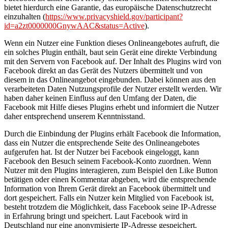
bietet hierdurch eine Garantie, das europäische Datenschutzrecht
einzuhalten (
https://www.privacyshield.gov/participant?
id=a2zt0000000GnywAAC&status=Active
).
Wenn ein Nutzer eine Funktion dieses Onlineangebotes aufruft, die
ein solches Plugin enthält, baut sein Gerät eine direkte Verbindung
mit den Servern von Facebook auf. Der Inhalt des Plugins wird von
Facebook direkt an das Gerät des Nutzers übermittelt und von
diesem in das Onlineangebot eingebunden. Dabei können aus den
verarbeiteten Daten Nutzungsprofile der Nutzer erstellt werden. Wir
haben daher keinen Einfluss auf den Umfang der Daten, die
Facebook mit Hilfe dieses Plugins erhebt und informiert die Nutzer
daher entsprechend unserem Kenntnisstand.
Durch die Einbindung der Plugins erhält Facebook die Information,
dass ein Nutzer die entsprechende Seite des Onlineangebotes
aufgerufen hat. Ist der Nutzer bei Facebook eingeloggt, kann
Facebook den Besuch seinem Facebook-Konto zuordnen. Wenn
Nutzer mit den Plugins interagieren, zum Beispiel den Like Button
betätigen oder einen Kommentar abgeben, wird die entsprechende
Information von Ihrem Gerät direkt an Facebook übermittelt und
dort gespeichert. Falls ein Nutzer kein Mitglied von Facebook ist,
besteht trotzdem die Möglichkeit, dass Facebook seine IP-Adresse
in Erfahrung bringt und speichert. Laut Facebook wird in
Deutschland nur eine anonymisierte IP-Adresse gespeichert.